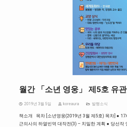
월간 「소년 영웅」 제5호 유관순
2019년 3월 5일
koreaura
발행소식
책소개 목차 [소년영웅(2019년 3월 제5호) 목차] ● 
근의사의 하열빈역 대작전(3) – 치밀한 계획 ● 당선작 연재