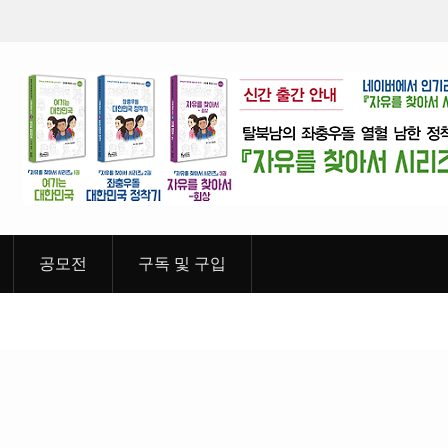
년 03월
월간 「소년 영웅」 제4호 장영실 선생 편 2019년 02월
공모전
구독 및 구입