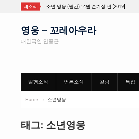
19]
월간 「소년 영웅」 제5호 유관순열사 편 2019
새소식
Skip
영웅 – 꼬레아우라
to
content
대한국인 안중근
발행소식
언론소식
칼럼
특집
Home
소년영웅
태그: 소년영웅