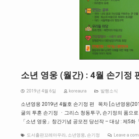
소년 영웅 (월간) : 4월 손기정 편 
2019년 4월 6일
koreaura
발행소식
소년영웅 2019년 4월호 손기정 편 목차 [소년영웅(20
굴의 투혼 손기정 ㆍ그리스 청동투구, 손기정의 품으로
「소년 영웅」창간기념 공모전 당선작 – 대상 : 제5화
도서출판꼬레아우라
,
소년영웅
,
손기정
Leave a co