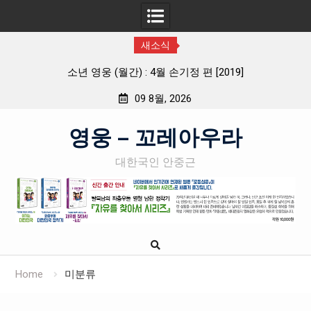
새소식
소년 영웅 (월간) : 4월 손기정 편 [2019]
09 8월, 2026
Skip
영웅 – 꼬레아우라
to
content
대한국인 안중근
Home
미분류