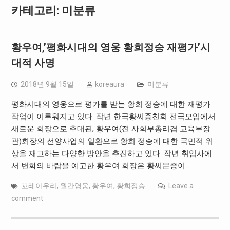
카테고리: 미분류
황우여,’평화시대의 영웅 황희정승 재평가’시
대적 사명
2018년 9월 15일
koreaura
미분류
평화시대의 영웅으로 평가를 받는 황희 정승에 대한 재평가
작업이 이루워지고 있다. 작년 한국황씨종친회 전국모임에서
새로운 회장으로 추대된, 황우여(전 사회부총리겸 교육부장
관)회장의 선양사업의 일환으로 황희 정승에 대한 국민적 위
상을 재고하는 다양한 방안을 추진하고 있다. 작년 취임사에
서 변화의 바람을 예고한 황우여 회장은 황씨문중이…
꼬레아우라
,
월간영웅
,
황우여
,
황희정승
Leave a
comment