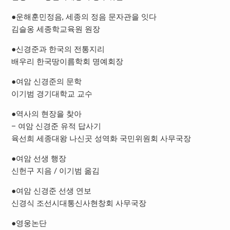
●운해훈민정음, 세종의 정음 문자관을 잇다
김슬옹 세종학교육원 원장
●신경준과 한국의 전통지리
배우리 한국땅이름학회 명예회장
●여암 신경준의 문학
이기범 경기대학교 교수
●역사의 현장을 찾아
– 여암 신경준 유적 답사기
육선희 세종대왕 나신곳 성역화 국민위원회 사무국장
●여암 선생 행장
신헌구 지음 / 이기범 옮김
●여암 신경준 선생 연보
신경식 조선시대통신사현창회 사무국장
●영웅논단