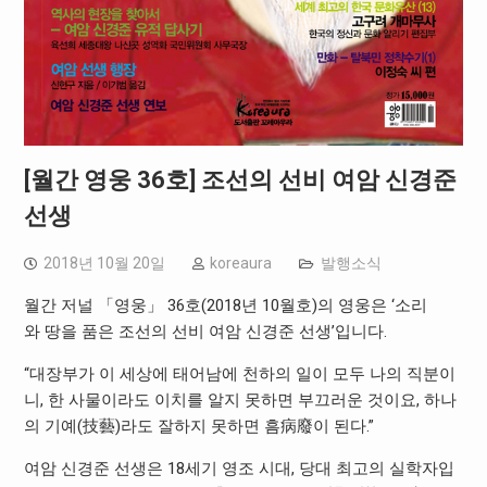
[월간 영웅 36호] 조선의 선비 여암 신경준
선생
2018년 10월 20일
koreaura
발행소식
월간 저널 「영웅」 36호(2018년 10월호)의 영웅은 ‘소리
와 땅을 품은 조선의 선비 여암 신경준 선생’입니다.
“대장부가 이 세상에 태어남에 천하의 일이 모두 나의 직분이
니, 한 사물이라도 이치를 알지 못하면 부끄러운 것이요, 하나
의 기예(技藝)라도 잘하지 못하면 흠病廢이 된다.”
여암 신경준 선생은 18세기 영조 시대, 당대 최고의 실학자입