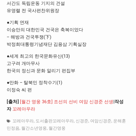
서간도 독립운동 기지의 건설
유영렬 전 국사편찬위원장
●기획 연재
이승만의 대한민국 건국은 축복이었다
– 해방과 건국투쟁(下)
박정희대통령기념재단 김용삼 기획실장
●세계 최고의 한국문화유산(13)
고구려 개마무사
한국의 정신과 문화 알리기 편집부
●만화 – 탈북민 정착수기(1)
이정숙 씨 편
[출처]
[월간 영웅 36호] 조선의 선비 여암 신경준 선생
|
작성
자
꼬레아우라
꼬레아우라
,
도서출판꼬레아우라
,
신경준
,
여암신경준
,
운해훈
민정음
,
월간소년영웅
,
월간영웅