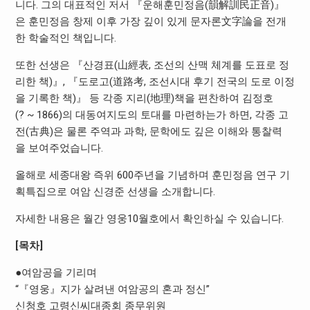
니다. 그의 대표적인 저서 『운해훈민정음(韻解訓民正音)』
은 훈민정음 창제 이후 가장 깊이 있게 문자론文字論을 전개
한 학술적인 책입니다.
또한 선생은 『산경표(山經表, 조선의 산맥 체계를 도표로 정
리한 책)』, 『도로고(道路考, 조선시대 후기 전국의 도로 이정
을 기록한 책)』 등 각종 지리(地理)책을 편찬하여 김정호
(? ~ 1866)의 대동여지도의 토대를 마련하는가 하면, 각종 고
전(古典)은 물론 주역과 과학, 문학에도 깊은 이해와 통찰력
을 보여주었습니다.
올해로 세종대왕 즉위 600주년을 기념하며 훈민정음 연구 기
획특집으로 여암 신경준 선생을 소개합니다.
자세한 내용은 월간 영웅10월호에서 확인하실 수 있습니다.
[목차]
●여암공을 기리며
“『영웅』지가 살려낸 여암공의 혼과 정신”
신청호 고령신씨대종회 종무위원