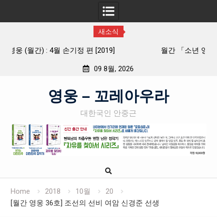
새소식
월간 「소년 영웅」 제5호 유관순열사 편 2019년 03월
09 8월, 2026
Skip
영웅 – 꼬레아우라
to
content
대한국인 안중근
Home
2018
10월
20
[월간 영웅 36호] 조선의 선비 여암 신경준 선생