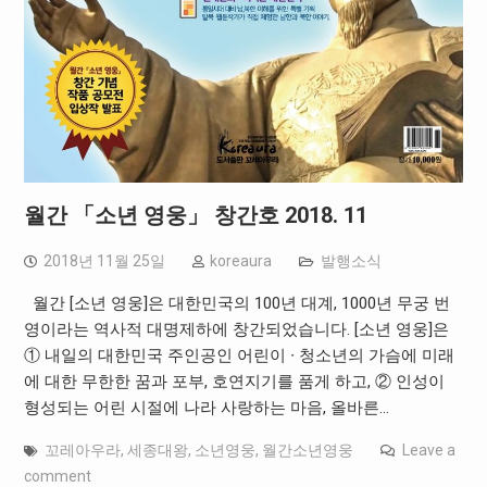
월간 「소년 영웅」 창간호 2018. 11
2018년 11월 25일
koreaura
발행소식
월간 [소년 영웅]은 대한민국의 100년 대계, 1000년 무궁 번
영이라는 역사적 대명제하에 창간되었습니다. [소년 영웅]은
① 내일의 대한민국 주인공인 어린이 ∙ 청소년의 가슴에 미래
에 대한 무한한 꿈과 포부, 호연지기를 품게 하고, ② 인성이
형성되는 어린 시절에 나라 사랑하는 마음, 올바른…
꼬레아우라
,
세종대왕
,
소년영웅
,
월간소년영웅
Leave a
comment