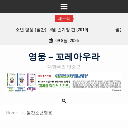
새소식
월간 「소년 영웅」 제5호 유관순열사 편 2019년 03월
09 8월, 2026
Skip
영웅 – 꼬레아우라
to
content
대한국인 안중근
Home
월간소년영웅