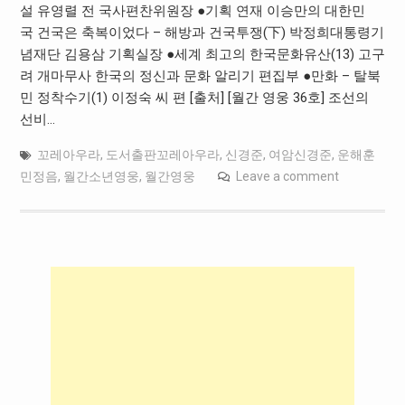
설 유영렬 전 국사편찬위원장 ●기획 연재 이승만의 대한민
국 건국은 축복이었다 – 해방과 건국투쟁(下) 박정희대통령기
념재단 김용삼 기획실장 ●세계 최고의 한국문화유산(13) 고구
려 개마무사 한국의 정신과 문화 알리기 편집부 ●만화 – 탈북
민 정착수기(1) 이정숙 씨 편 [출처] [월간 영웅 36호] 조선의
선비…
꼬레아우라
,
도서출판꼬레아우라
,
신경준
,
여암신경준
,
운해훈
민정음
,
월간소년영웅
,
월간영웅
Leave a comment