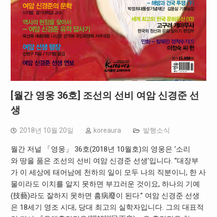
[월간 영웅 36호] 조선의 선비 여암 신경준 선
생
2018년 10월 20일
koreaura
발행소식
월간 저널 「영웅」 36호(2018년 10월호)의 영웅은 ‘소리
와 땅을 품은 조선의 선비 여암 신경준 선생’입니다. “대장부
가 이 세상에 태어남에 천하의 일이 모두 나의 직분이니, 한 사
물이라도 이치를 알지 못하면 부끄러운 것이요, 하나의 기예
(技藝)라도 잘하지 못하면 흠病廢이 된다.” 여암 신경준 선생
은 18세기 영조 시대, 당대 최고의 실학자입니다. 그의 대표적