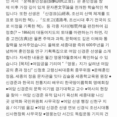
인 저서 『운해훈민정음(韻解訓民正音)』은 훈민정음 창
제 이후 가장 깊이 있게 문자론文字論을 전개한 학술적인 책
입니다. 또한 선생은 『산경표(山經表, 조선의 산맥 체계를 도
표로 정리한 책)』, 『도로고(道路考, 조선시대 후기 전국의 도
로 이정을 기록한 책)』 등 각종 지리(地理)책을 편찬하여 김
정호(? ~ 1866)의 대동여지도의 토대를 마련하는가 하면, 각
종 고전(古典)은 물론 주역과 과학, 문학에도 깊은 이해와 통
찰력을 보여주었습니다. 올해로 세종대왕 즉위 600주년을 기
념하며 훈민정음 연구 기획특집으로 여암 신경준 선생을 소개
합니다. 자세한 내용은 월간 영웅10월호에서 확인하실 수 있
습니다. [목차] ●여암공을 기리며 “『영웅』지가 살려낸 여암
공의 혼과 정신” 신청호 고령신씨대종회 종무위원 ●운해훈민
정음, 세종의 정음 문자관을 잇다 김슬옹 세종학교육원 원장 ●
신경준과 한국의 전통지리 배우리 한국땅이름학회 명예회장
●여암 신경준의 문학 이기범 경기대학교 교수 ●역사의 현장
을 찾아 – 여암 신경준 유적 답사기 육선희 세종대왕 나신
곳 성역화 국민위원회 사무국장 ●여암 선생 행장 신헌구 지
음 / 이기범 옮김 ●여암 신경준 선생 연보 신경식 조선시대통
신사현창회 사무국장 ●영웅논단 서간도 독립운동 기지의 건