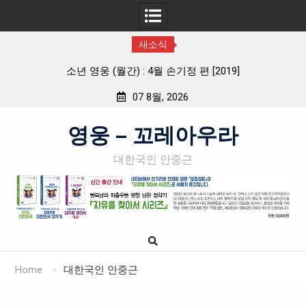
새소식
소년 영웅 (월간) : 4월 손기정 편 [2019]
월간 「
07 8월, 2026
Skip
영웅 – 꼬레아우라
to
content
대한국인 안중근
Home
대한국인 안중근