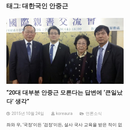
태그: 대한국인 안중근
“20대 대부분 안중근 모른다는 답변에 ‘큰일났
다’ 생각”
2015년 10월 24일
koreaura
언론소식
좌와 우, ‘국정’이든 ‘검정’이든, 설사 국사 교육을 받은 적이 없