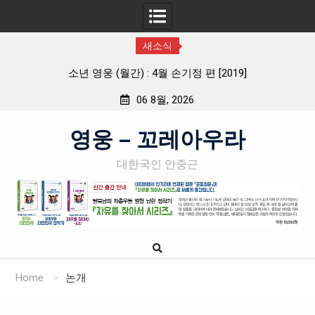
새소식
웅 (월간) : 4월 손기정 편 [2019]
월간 「소년 영웅」 제
06 8월, 2026
Skip
영웅 – 꼬레아우라
to
content
대한국인 안중근
Home
논개