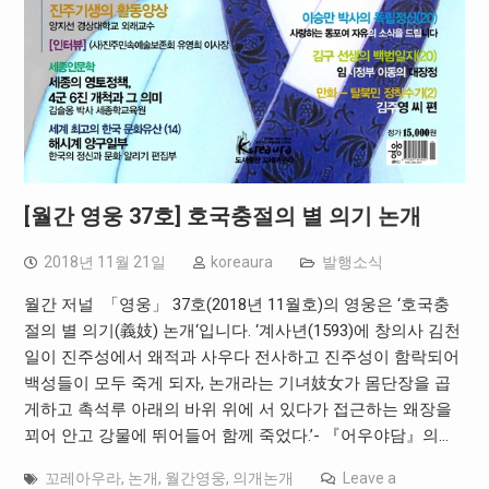
[월간 영웅 37호] 호국충절의 별 의기 논개
2018년 11월 21일
koreaura
발행소식
월간 저널 「영웅」 37호(2018년 11월호)의 영웅은 ‘호국충
절의 별 의기(義妓) 논개‘입니다. ‘계사년(1593)에 창의사 김천
일이 진주성에서 왜적과 사우다 전사하고 진주성이 함락되어
백성들이 모두 죽게 되자, 논개라는 기녀妓女가 몸단장을 곱
게하고 촉석루 아래의 바위 위에 서 있다가 접근하는 왜장을
꾀어 안고 강물에 뛰어들어 함께 죽었다.’- 『어우야담』의…
꼬레아우라
,
논개
,
월간영웅
,
의개논개
Leave a