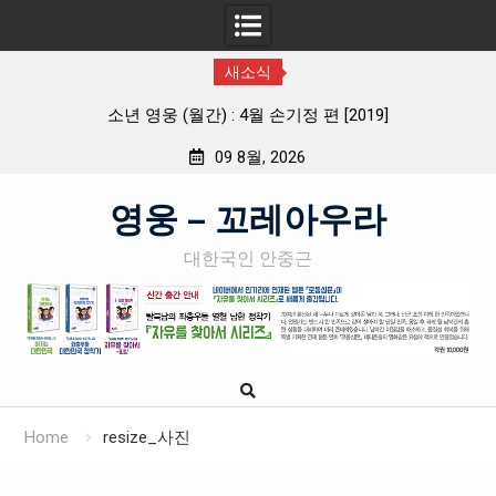
새소식
소년 영웅 (월간) : 4월 손기정 편 [2019]
09 8월, 2026
Skip
영웅 – 꼬레아우라
to
content
대한국인 안중근
Home
resize_사진