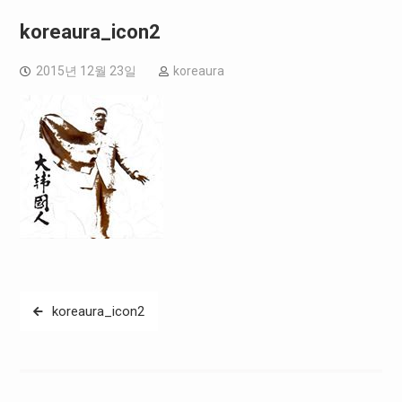
koreaura_icon2
2015년 12월 23일
koreaura
글
koreaura_icon2
탐
색