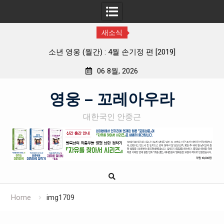
새소식
소년 영웅 (월간) : 4월 손기정 편 [2019]
06 8월, 2026
Skip
영웅 – 꼬레아우라
to
content
대한국인 안중근
Home
img1709