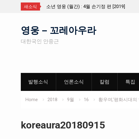
19]
소년 영웅 (월간) : 4월 손기정 편 [2019]
새소식
Skip
영웅 – 꼬레아우라
to
content
대한국인 안중근
발행소식
언론소식
칼럼
특집
Home
2018
9월
16
황우여,’평화시대의
koreaura20180915