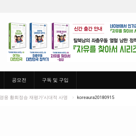
월간 「소년 영웅」 제5호 유관순열사 편 2019년 03월
공모전
구독 및 구입
 영웅 황희정승 재평가’시대적 사명
koreaura20180915