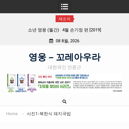
새소식
소년 영웅 (월간) : 4월 손기정 편 [2019]
08 8월, 2026
Skip
영웅 – 꼬레아우라
to
content
대한국인 안중근
Home
사진1-북한식 돼지국밥