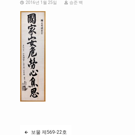
2016년 1월 25일
승준 백
글
보물 제569-22호