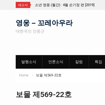
월간) : 4월 손기정 편 [2019]
월간 「소년 영웅」 제
새소식
Skip
영웅 – 꼬레아우라
to
content
대한국인 안중근
발행소식
언론소식
칼럼
특집
Home
보물 제569-22호
보물 제569-22호