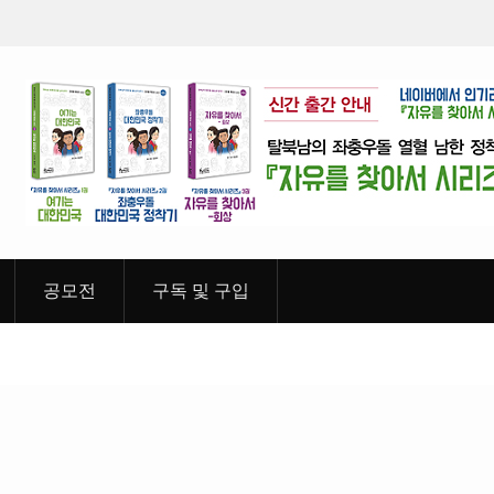
5호 유관순열사 편 2019년 03월
월간 「소년 영웅」 제4호 장영실
공모전
구독 및 구입