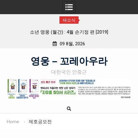
새소식
소년 영웅 (월간) : 4월 손기정 편 [2019]
월간
09 8월, 2026
Skip
영웅 – 꼬레아우라
to
content
대한국인 안중근
Home
제호공모전